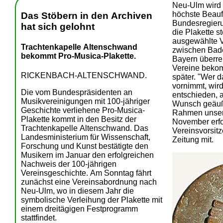
Neu-Ulm wird
höchste Beauf
Das Stöbern in den Archiven
Bundesregieru
hat sich gelohnt
die Plakette s
ausgewählte V
Trachtenkapelle Altenschwand
zwischen Bad
bekommt Pro-Musica-Plakette.
Bayern überre
Vereine bekom
RICKENBACH-ALTENSCHWAND.
später. "Wer 
vornimmt, wir
Die vom Bundespräsidenten an
entschieden, 
Musikvereinigungen mit 100-jähriger
Wunsch geäuße
Geschichte verliehene Pro-Musica-
Rahmen unser
Plakette kommt in den Besitz der
November erfolg
Trachtenkapelle Altenschwand. Das
Vereinsvorsit
Landesministerium für Wissenschaft,
Zeitung mit.
Forschung und Kunst bestätigte den
Musikern im Januar den erfolgreichen
Nachweis der 100-jährigen
Vereinsgeschichte. Am Sonntag fährt
zunächst eine Vereinsabordnung nach
Neu-Ulm, wo in diesem Jahr die
symbolische Verleihung der Plakette mit
einem dreitägigen Festprogramm
stattfindet.